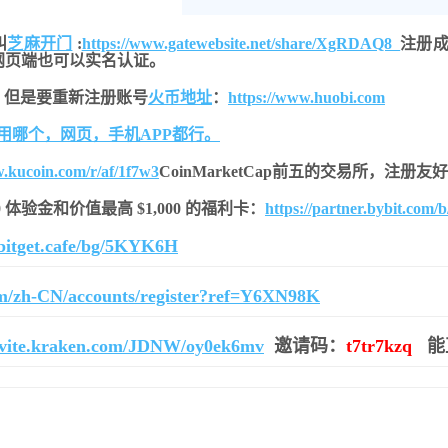
叫
芝麻开门
:
https://www.gatewebsite.net/share/XgRDAQ8
注册成
网页端也可以实名认证。
，但是要重新注册账号
火币地址
：
https://www.huobi.com
用哪个，网页，手机APP都行。
w.kucoin.com/r/af/1f7w3
CoinMarketCap前五的交易所，注册
$20 体验金和价值最高 $1,000 的福利卡：
https://partner.bybit.com/
r.bitget.cafe/bg/5KYK6H
om/zh-CN/accounts/register?ref=Y6XN98K
invite.kraken.com/JDNW/oy0ek6mv
邀请码：
t7tr7kzq
能